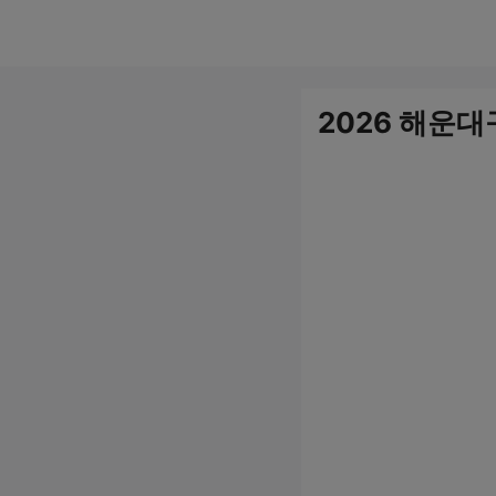
컨
텐
츠
2026 해운
로
건
너
뛰
기