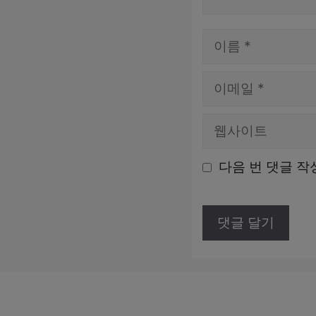
이
름
이
메
웹
일
사
다음 번 댓글 작
이
트