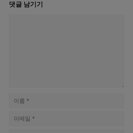
댓글 남기기
댓
글
이
름
이
메