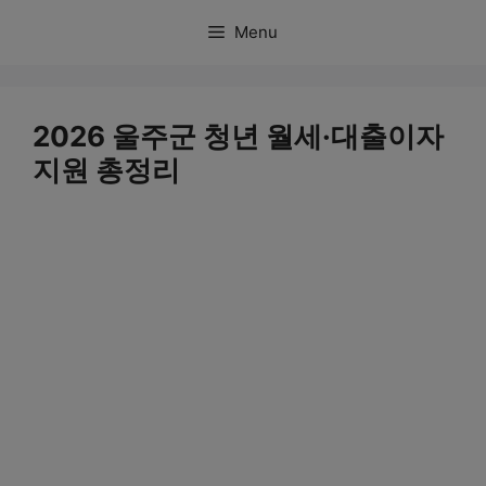
컨
Menu
텐
츠
로
2026 울주군 청년 월세·대출이자
건
지원 총정리
너
뛰
기