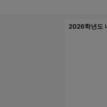
컨
텐
츠
2026학년도
로
건
너
뛰
기