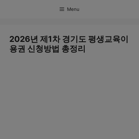
컨
Menu
텐
츠
로
2026년 제1차 경기도 평생교육이
건
용권 신청방법 총정리
너
뛰
기