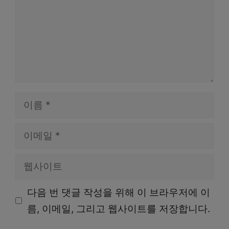
이
름
이
메
웹
일
사
다음 번 댓글 작성을 위해 이 브라우저에 이
이
름, 이메일, 그리고 웹사이트를 저장합니다.
트