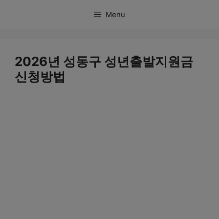
컨
Menu
텐
츠
로
2026년 성동구 성년출발지원금
건
신청방법
너
뛰
기