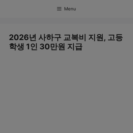
컨
Menu
텐
츠
로
2026년 사하구 교복비 지원, 고등
건
학생 1인 30만원 지급
너
뛰
기