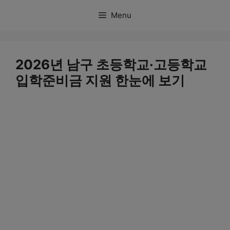
컨
Menu
텐
츠
로
2026년 남구 초등학교·고등학교
건
입학준비금 지원 한눈에 보기
너
뛰
기