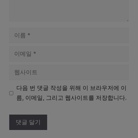
이
름
이
메
웹
일
사
다음 번 댓글 작성을 위해 이 브라우저에 이
이
름, 이메일, 그리고 웹사이트를 저장합니다.
트