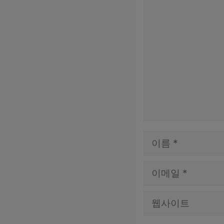
댓
글
이
름
이
메
웹
일
사