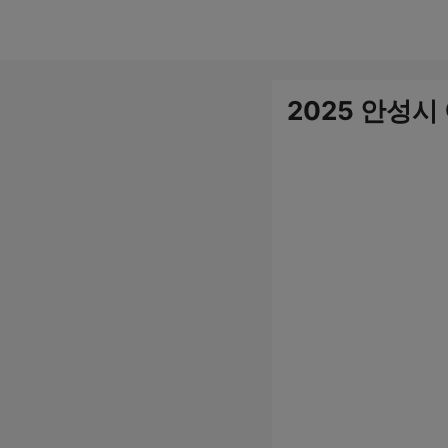
컨
텐
츠
2025 안성
로
건
너
뛰
기