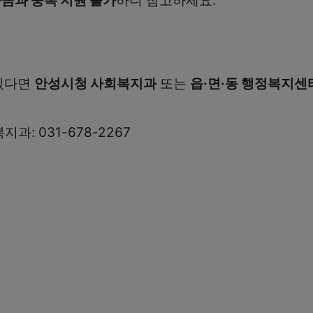
금과 중복 지원 불가
하니 참고하세요.
 있다면
안성시청 사회복지과
또는
읍·면·동 행정복지센
과: 031-678-2267