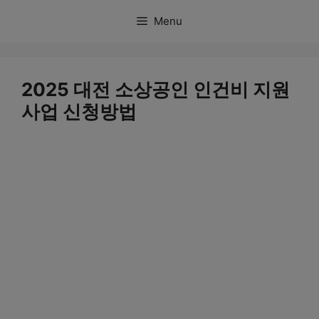
컨
Menu
텐
츠
로
2025 대전 소상공인 인건비 지원
건
사업 신청방법
너
뛰
기