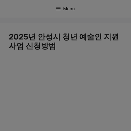
컨
Menu
텐
츠
로
2025년 안성시 청년 예술인 지원
건
사업 신청방법
너
뛰
기