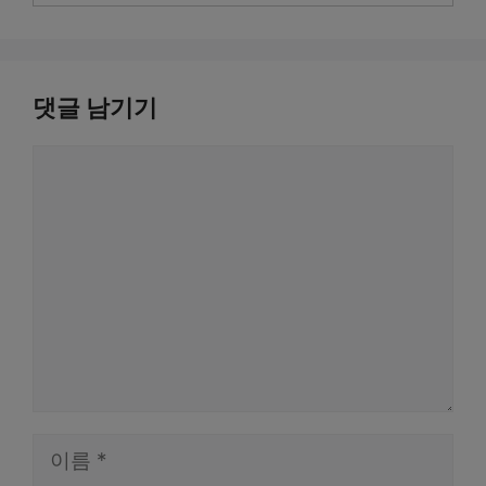
댓글 남기기
댓
글
이
름