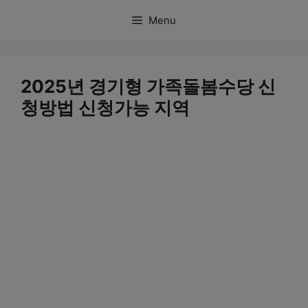
컨
Menu
텐
츠
로
2025년 경기형 가족돌봄수당 신
건
청방법 신청가능 지역
너
뛰
기