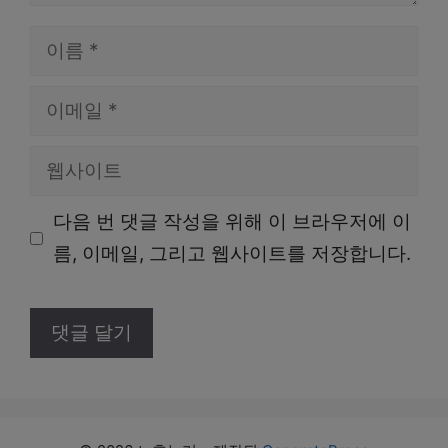
이
름
이
메
웹
일
사
다음 번 댓글 작성을 위해 이 브라우저에 이
이
름, 이메일, 그리고 웹사이트를 저장합니다.
트