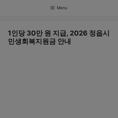
컨
Menu
텐
츠
로
1인당 30만 원 지급, 2026 정읍시
건
민생회복지원금 안내
너
뛰
기