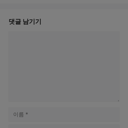
댓글 남기기
댓
글
이
름