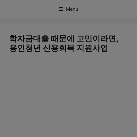
컨
Menu
텐
츠
로
학자금대출 때문에 고민이라면,
건
용인청년 신용회복 지원사업
너
뛰
기