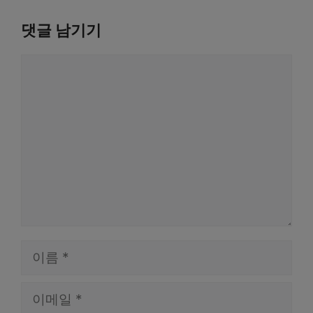
댓글 남기기
댓
글
이
름
이