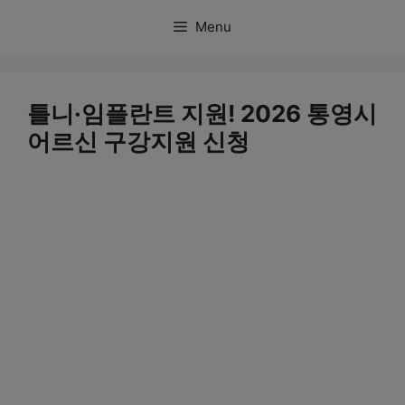
컨
Menu
텐
츠
로
틀니·임플란트 지원! 2026 통영시
건
어르신 구강지원 신청
너
뛰
기