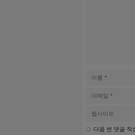
글
이
름
이
메
웹
일
사
다음 번 댓글 작
이