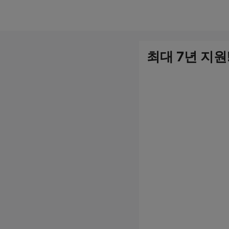
컨
텐
츠
최대 7년 지
로
건
너
뛰
기