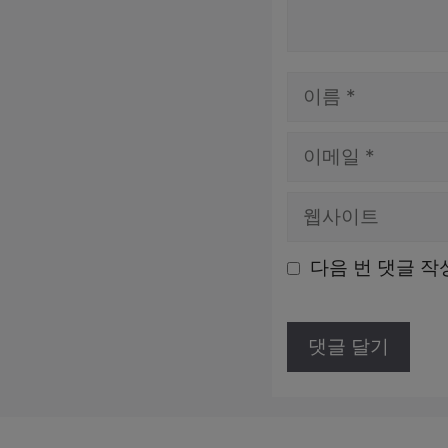
이
름
이
메
웹
일
사
다음 번 댓글 작
이
트