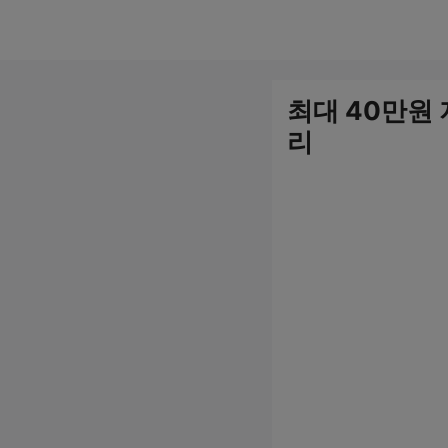
컨
텐
츠
최대 40만원 
로
리
건
너
뛰
기