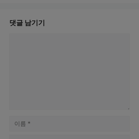
댓글 남기기
댓
글
이
름