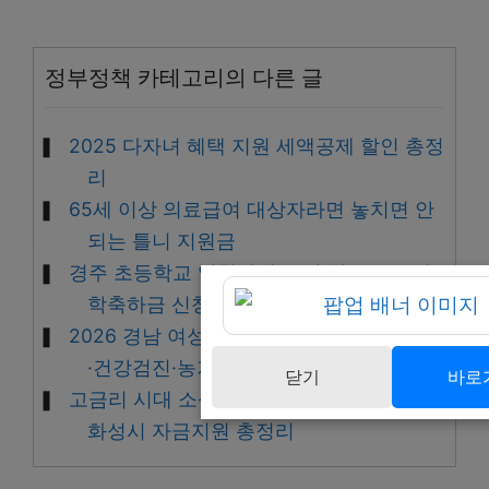
정부정책 카테고리의 다른 글
2025 다자녀 혜택 지원 세액공제 할인 총정
리
65세 이상 의료급여 대상자라면 놓치면 안
되는 틀니 지원금
경주 초등학교 입학하면 10만 원! 2026 입
학축하금 신청 안내
2026 경남 여성농업인 지원 총정리, 바우처
·건강검진·농가도우미
닫기
바로
고금리 시대 소상공인 필수 정보, 2026년
화성시 자금지원 총정리