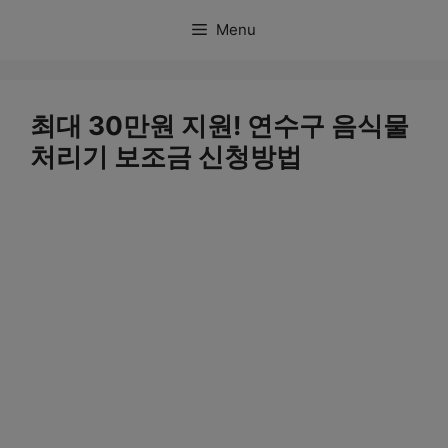
컨
Menu
텐
츠
로
최대 30만원 지원! 연수구 음식물
건
처리기 보조금 신청방법
너
뛰
기