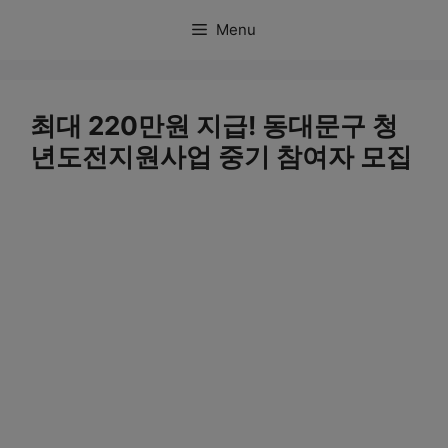
컨
Menu
텐
츠
로
최대 220만원 지급! 동대문구 청
건
년도전지원사업 중기 참여자 모집
너
뛰
기