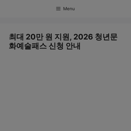
컨
Menu
텐
츠
로
최대 20만 원 지원, 2026 청년문
건
화예술패스 신청 안내
너
뛰
기