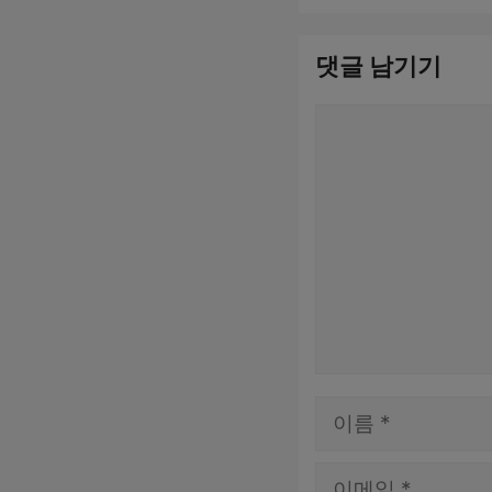
댓글 남기기
댓
글
이
름
이