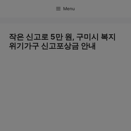
컨
Menu
텐
츠
로
작은 신고로 5만 원, 구미시 복지
건
위기가구 신고포상금 안내
너
뛰
기