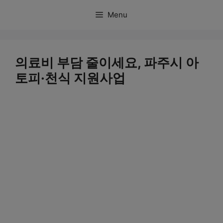
컨
Menu
텐
츠
로
의료비 부담 줄이세요, 파주시 아
건
토피·천식 지원사업
너
뛰
기