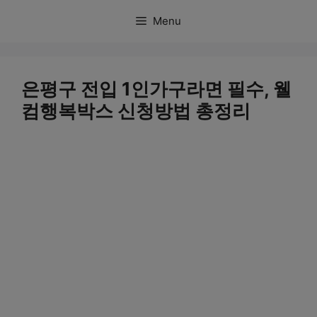
컨
Menu
텐
츠
로
은평구 전입 1인가구라면 필수, 웰
건
컴행복박스 신청방법 총정리
너
뛰
기