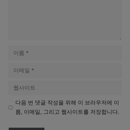
이
름
이
메
웹
일
사
다음 번 댓글 작성을 위해 이 브라우저에 이
이
름, 이메일, 그리고 웹사이트를 저장합니다.
트