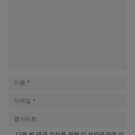
글
이
름
이
메
웹
일
사
다음 번 댓글 작성을 위해 이 브라우저에 이