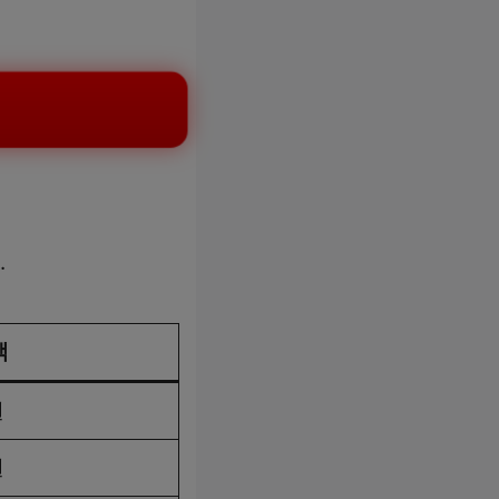
.
액
원
원