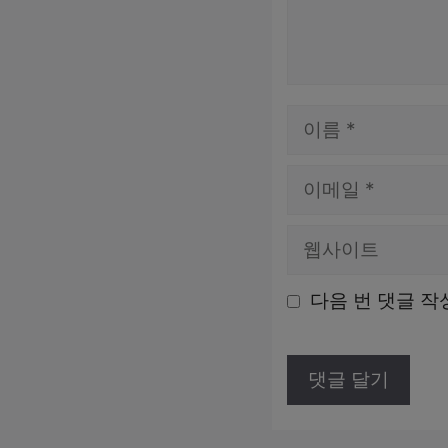
이
름
이
메
웹
일
사
다음 번 댓글 작
이
트