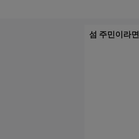
컨
텐
츠
섬 주민이라면 
로
건
너
뛰
기