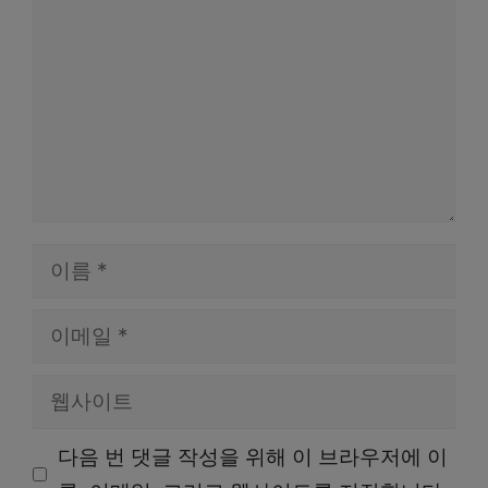
글
이
름
이
메
웹
일
사
다음 번 댓글 작성을 위해 이 브라우저에 이
이