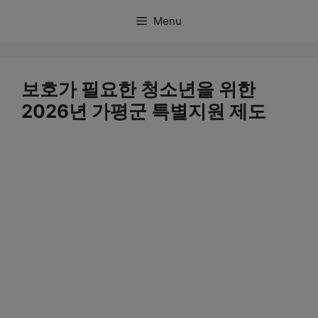
컨
Menu
텐
츠
로
보호가 필요한 청소년을 위한
건
2026년 가평군 특별지원 제도
너
뛰
기