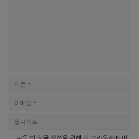
글
이
름
이
메
웹
일
사
다음 번 댓글 작성을 위해 이 브라우저에 이
이