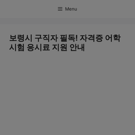
컨
Menu
텐
츠
로
보령시 구직자 필독! 자격증 어학
건
시험 응시료 지원 안내
너
뛰
기