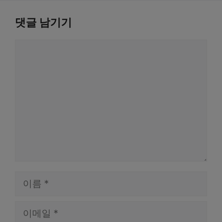
댓글 남기기
댓
글
이
름
이