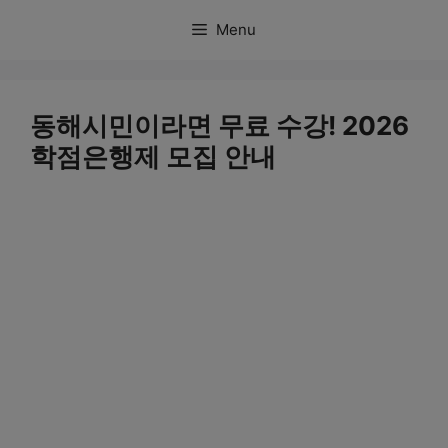
컨
Menu
텐
츠
로
동해시민이라면 무료 수강! 2026
건
학점은행제 모집 안내
너
뛰
기