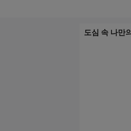
컨
텐
츠
도심 속 나만의
로
건
너
뛰
기