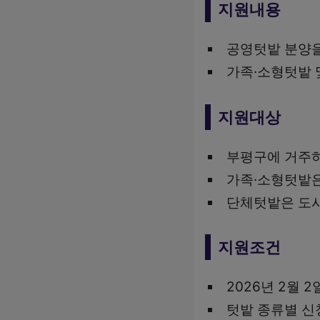
지원내용
공영텃밭 분양을
가족·소형텃밭 
지원대상
부평구에 거주
가족·소형텃밭은
단체텃밭은 도시
지원조건
2026년 2월 
텃밭 종류별 신