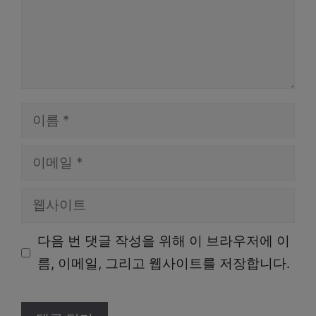
이
름
이
메
웹
일
사
다음 번 댓글 작성을 위해 이 브라우저에 이
이
름, 이메일, 그리고 웹사이트를 저장합니다.
트