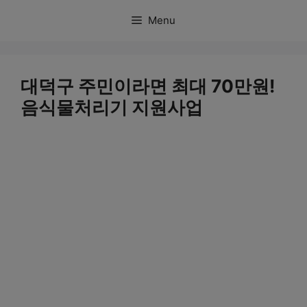
컨
Menu
텐
츠
로
대덕구 주민이라면 최대 70만원!
건
음식물처리기 지원사업
너
뛰
기