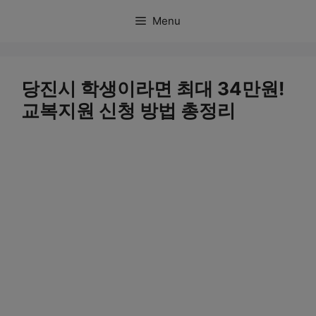
컨
Menu
텐
츠
로
당진시 학생이라면 최대 34만원!
건
교복지원 신청 방법 총정리
너
뛰
기