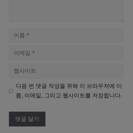
이
름
이
메
웹
일
사
다음 번 댓글 작성을 위해 이 브라우저에 이
이
름, 이메일, 그리고 웹사이트를 저장합니다.
트