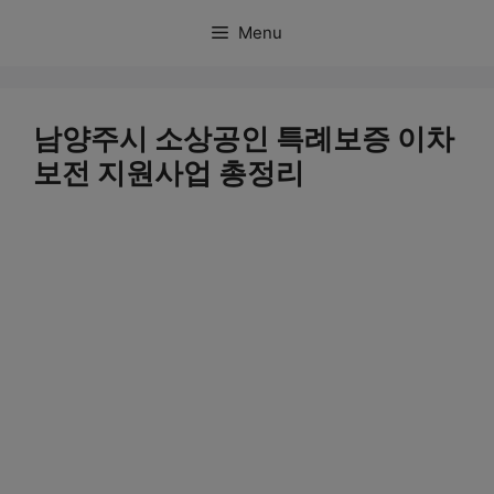
컨
Menu
텐
츠
로
남양주시 소상공인 특례보증 이차
건
보전 지원사업 총정리
너
뛰
기