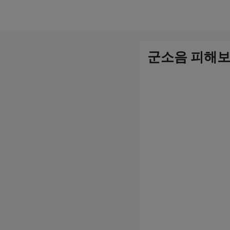
컨
텐
츠
군소음 피해보
로
건
너
뛰
기