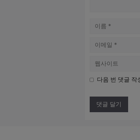
이
름
이
메
웹
일
사
다음 번 댓글 작
이
트