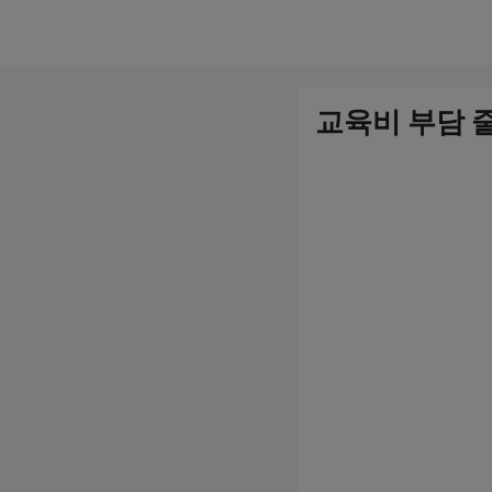
컨
텐
츠
교육비 부담 줄
로
건
너
뛰
기