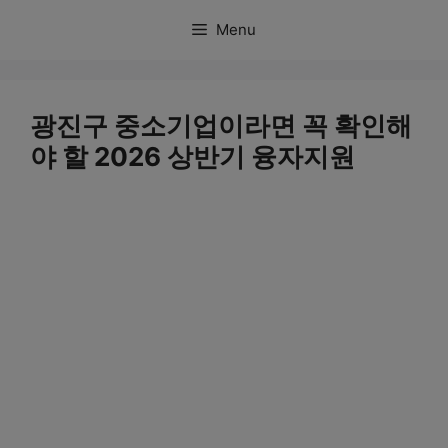
컨
Menu
텐
츠
로
광진구 중소기업이라면 꼭 확인해
건
야 할 2026 상반기 융자지원
너
뛰
기