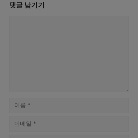
댓글 남기기
댓
글
이
름
이
메