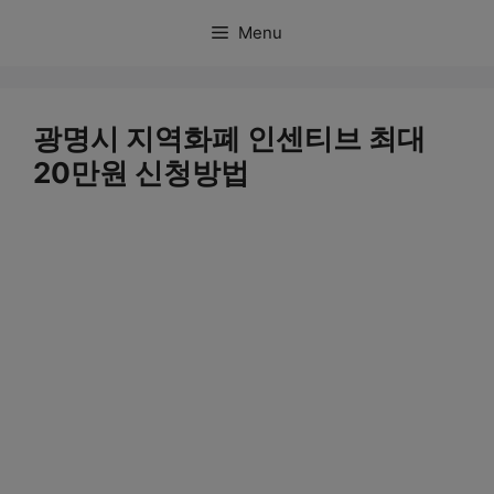
컨
Menu
텐
츠
로
광명시 지역화폐 인센티브 최대
건
20만원 신청방법
너
뛰
기