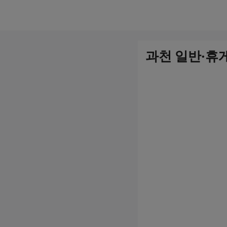
컨
텐
츠
과천 일반·휴
로
건
너
뛰
기