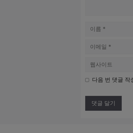
이
름
이
메
웹
일
사
다음 번 댓글 작
이
트