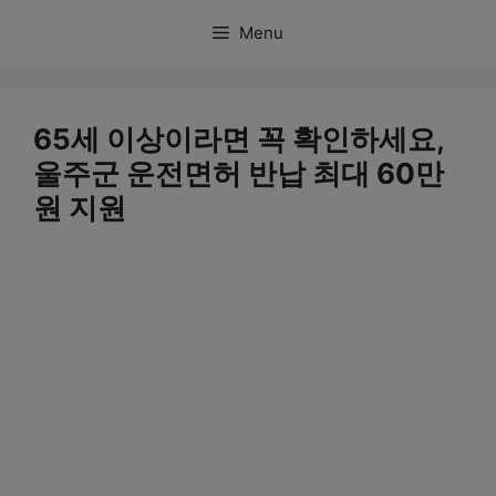
컨
Menu
텐
츠
로
65세 이상이라면 꼭 확인하세요,
건
울주군 운전면허 반납 최대 60만
너
원 지원
뛰
기