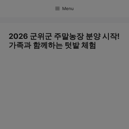
컨
Menu
텐
츠
로
2026 군위군 주말농장 분양 시작!
건
가족과 함께하는 텃밭 체험
너
뛰
기