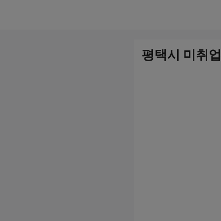
컨
텐
츠
평택시 미취업 
로
건
너
뛰
기