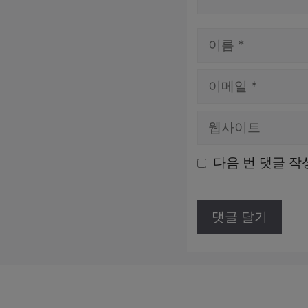
이
름
이
메
웹
일
사
다음 번 댓글 작
이
트