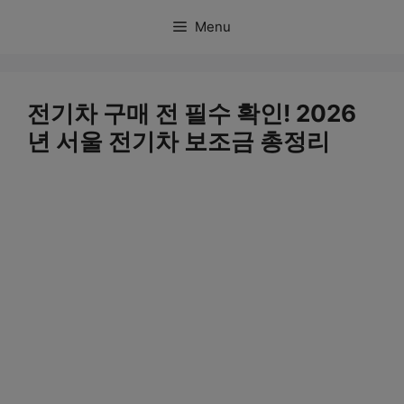
컨
Menu
텐
츠
로
전기차 구매 전 필수 확인! 2026
건
년 서울 전기차 보조금 총정리
너
뛰
기