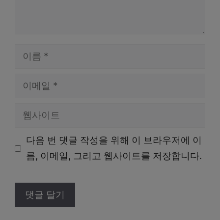
이
름
이
메
웹
일
사
다음 번 댓글 작성을 위해 이 브라우저에 이
이
름, 이메일, 그리고 웹사이트를 저장합니다.
트