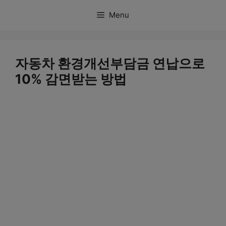
컨
Menu
텐
츠
로
자동차 환경개선부담금 연납으로
건
10% 감면받는 방법
너
뛰
기