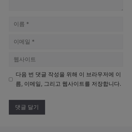
이
름
이
메
웹
일
사
다음 번 댓글 작성을 위해 이 브라우저에 이
이
름, 이메일, 그리고 웹사이트를 저장합니다.
트