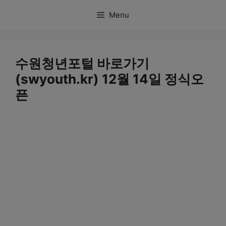
컨
Menu
텐
츠
로
수원청년포털 바로가기
건
(swyouth.kr) 12월 14일 정식오
너
픈
뛰
기